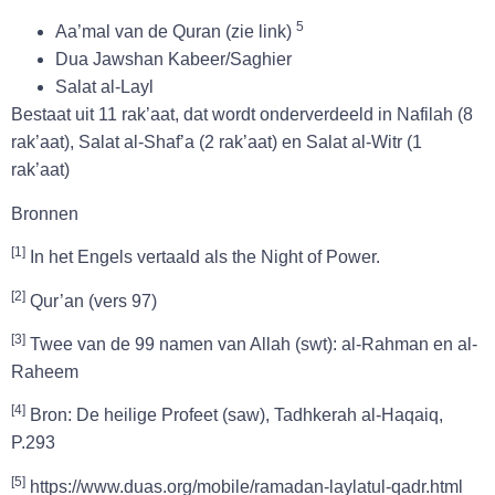
5
Aa’mal van de Quran (zie link)
Dua Jawshan Kabeer/Saghier
Salat al-Layl
Bestaat uit 11 rak’aat, dat wordt onderverdeeld in Nafilah (8
rak’aat), Salat al-Shaf’a (2 rak’aat) en Salat al-Witr (1
rak’aat)
Bronnen
[1]
In het Engels vertaald als the Night of Power.
[
2
]
Qur’an (vers 97)
[
3
]
Twee van de 99 namen van Allah (swt): al-Rahman en al-
Raheem
[4]
Bron: De heilige Profeet (saw), Tadhkerah al-Haqaiq,
P.293
[5]
https://www.duas.org/mobile/ramadan-laylatul-qadr.html