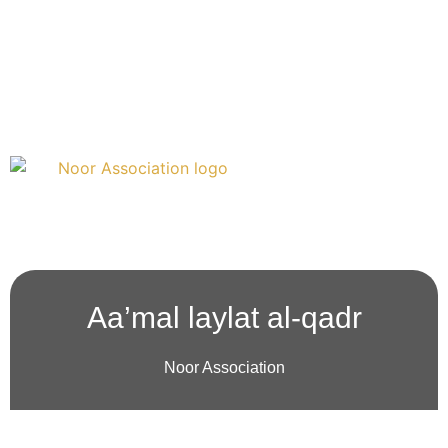
Doneren
Over ons
Aa’mal laylat al-qadr
Noor Association