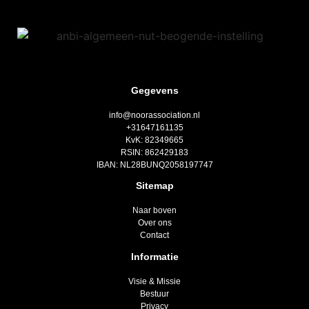
Gegevens
info@noorassociation.nl
+31647161135
KvK: 82349665
RSIN: 862429183
IBAN: NL28BUNQ2058197747
Sitemap
Naar boven
Over ons
Contact
Informatie
Visie & Missie
Bestuur
Privacy