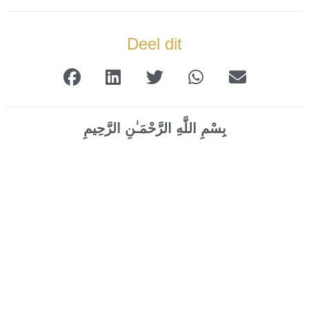
Deel dit
بِسْمِ اللَّهِ الرَّحْمَـٰنِ الرَّحِيمِ