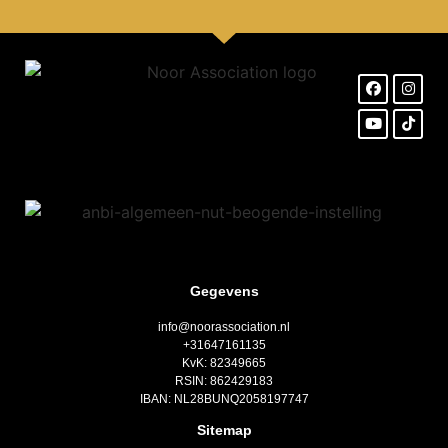
Gegevens
info@noorassociation.nl
+31647161135
KvK: 82349665
RSIN: 862429183
IBAN: NL28BUNQ2058197747
Sitemap