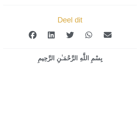
Deel dit
بِسْمِ اللَّهِ الرَّحْمَـٰنِ الرَّحِيمِ