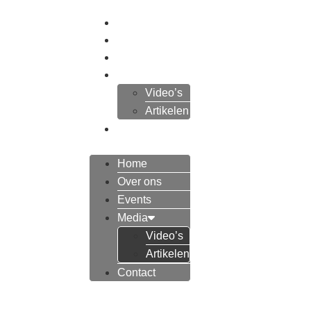
Home
Over ons
Events
Media
Video’s
Artikelen
Contact
Doneren
Home
Over ons
Events
Media
Video’s
Artikelen
Contact