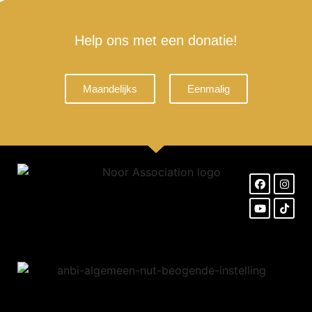
Help ons met een donatie!
Maandelijks
Eenmalig